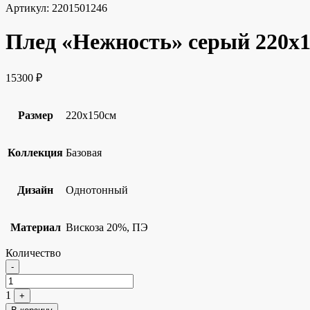
Артикул:
2201501246
Плед «Нежность» серый 220х
15300
₽
Размер
220х150см
Коллекция
Базовая
Дизайн
Однотонный
Материал
Вискоза 20%, ПЭ
Количество
Quantity
-
1
+