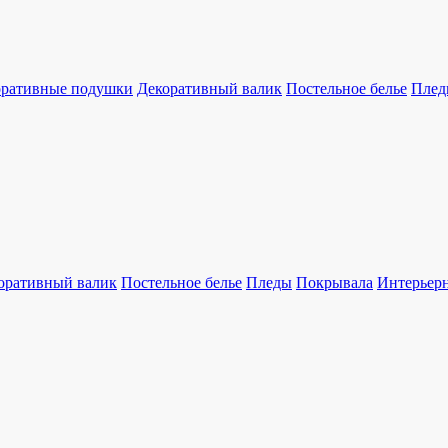
оративные подушки
Декоративный валик
Постельное белье
Плед
оративный валик
Постельное белье
Пледы
Покрывала
Интерьер