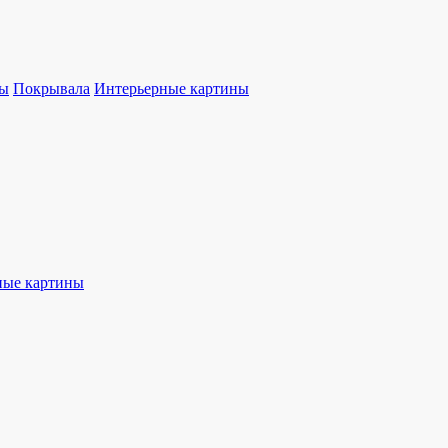
ы
Покрывала
Интерьерные картины
ные картины