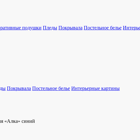
оративные подушки
Пледы
Покрывала
Постельное белье
Интерь
ды
Покрывала
Постельное белье
Интерьерные картины
ия «Алка» синий